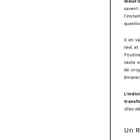
dieux·
savent
l'insta
questi
Il en v
réel et
Poutine
vaste e
de croy
émaner
L'indiv
transf
dieu·d
Un R