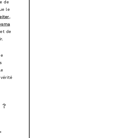
te de
ue le
eiter
,
esma
 et de
r.
de
s
le
vérité
 ?
«