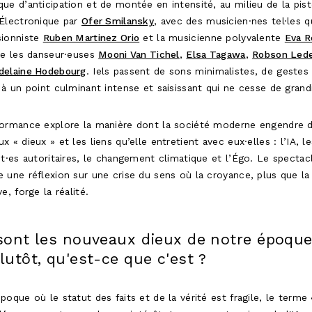
ue d’anticipation et de montée en intensité, au milieu de la pis
 Électronique par
Ofer Smilansky
, avec des musicien·nes tel·les q
sionniste
Ruben Martinez Orio
et la musicienne polyvalente
Eva R
ue les danseur·euses
Mooni Van Tichel
,
Elsa Tagawa
,
Robson Led
elaine Hodebourg
. Iels passent de sons minimalistes, de gestes
 à un point culminant intense et saisissant qui ne cesse de grandi
formance explore la manière dont la société moderne engendre 
x « dieux » et les liens qu’elle entretient avec eux·elles : l’IA, le
nt·es autoritaires, le changement climatique et l’Égo. Le spectac
 une réflexion sur une crise du sens où la croyance, plus que la 
e, forge la réalité.
sont les nouveaux dieux de notre époque
lutôt, qu'est-ce que c'est ?
poque où le statut des faits et de la vérité est fragile, le terme 