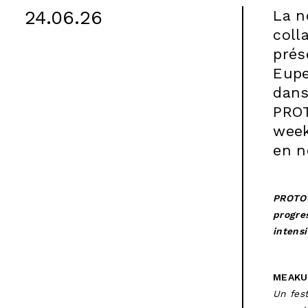
24.06.26
La n
coll
prés
Eupe
dans
PROT
week
en n
PROTOC
progres
intensi
MEAKU
Un fest