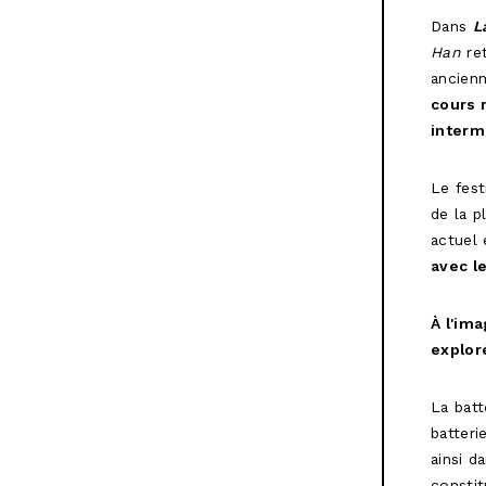
Dans
L
Han
re
ancienn
cours r
interm
Le fest
de la p
actuel
avec l
À l'ima
explor
La batt
batteri
ainsi d
constit