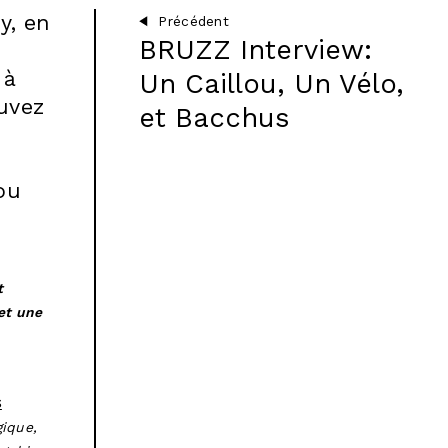
y, en
Précédent
BRUZZ Interview:
 à
Un Caillou, Un Vélo,
uvez
et Bacchus
ou
t
et une
S
gique,