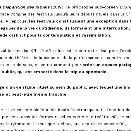
a Disparition des Rituels
(2019), le philosophe sud-coréen
Byun
trace l'origine des festivals jusqu'à leurs débuts rituels dans la G
e. À l'époque,
les festivals constituaient une exception dans 
égulier de la vie quotidienne, ils formaient une interruption,
ède distinct pour la contemplation et l'assimilation.
ival (de musique)/la fête/le club est le contexte idéal pour l’expl
lace du théâtre, de la danse et de la performance dans notre m
 en crise de sens, et ce notamment pour
créer un espace parta
e public, qui est emporté dans le trip du spectacle
.
ge d'un véritable rituel au sein du public, avec lequel une lim
ée et peut-être même franchie.
erie live est combinée à des beats électroniques. La fonction de
e présente dans les formes rituelles comme le théâtre Nô, se p
ans le rythme de la musique techno, qui, depuis les années 90,
ue une forme plus récente de rituel musical d'un monde dystop