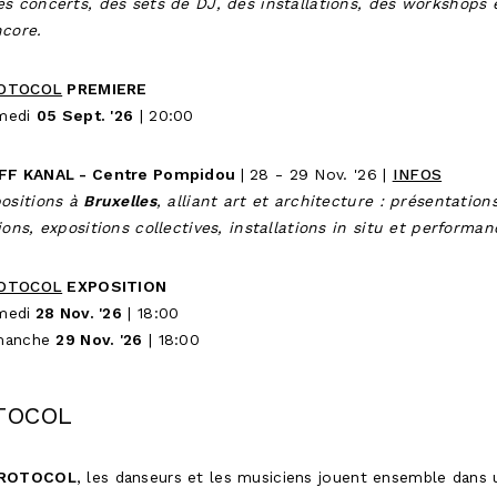
es concerts, des sets de DJ, des installations, des workshops 
ncore.
OTOCOL
PREMIERE
medi
05 Sept. '26
| 20:00
FF KANAL - Centre Pompidou
| 28 - 29 Nov. '26 |
INFOS
positions à
Bruxelles
, alliant art et architecture : présentation
ions, expositions collectives, installations in situ et performan
OTOCOL
EXPOSITION
medi
28 Nov. '26
| 18:00
manche
29 Nov. '26
| 18:00
TOCOL
ROTOCOL
, les danseurs et les musiciens jouent ensemble dans 