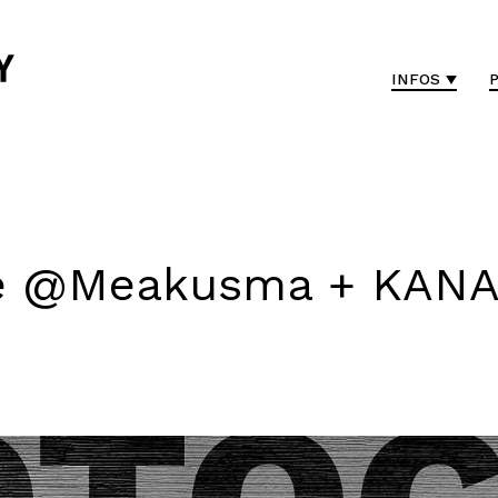
INFOS
e @Meakusma + KANAL