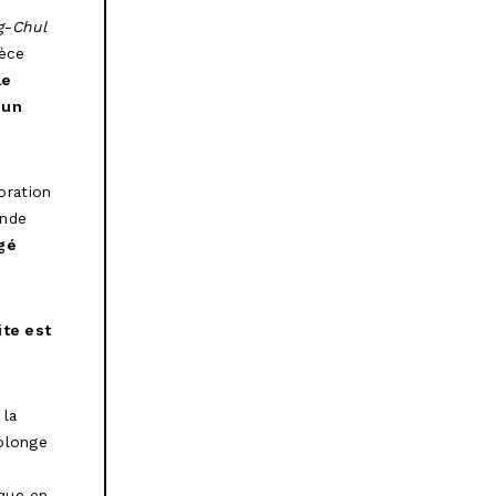
g-Chul
rèce
le
 un
oration
onde
gé
ite est
 la
rolonge
ique en