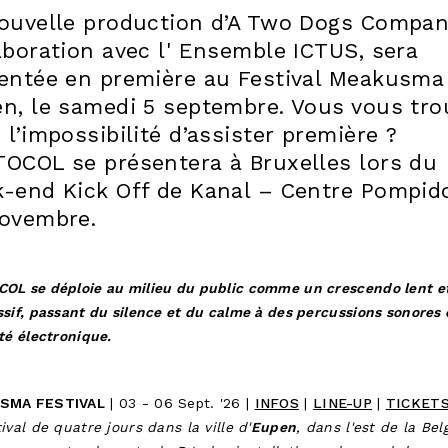
ouvelle production d’A Two Dogs Compan
aboration avec l' Ensemble ICTUS, sera
entée en première au Festival Meakusma
n, le samedi 5 septembre. Vous vous tro
 l’impossibilité d’assister première ?
OCOL se présentera à Bruxelles lors du
-end Kick Off de Kanal – Centre Pompid
ovembre.
OL se déploie au milieu du public comme un crescendo lent e
sif, passant du silence et du calme à des percussions sonores 
té électronique.
SMA FESTIVAL
| 03 - 06 Sept. '26 |
INFOS
|
LINE-UP
|
TICKET
ival de quatre jours dans la ville d'
Eupen
, dans l'est de la Bel