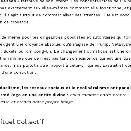
déesses
» retrouve de son intérêt. Les concepteur·ices de l'IA n
 pas exactement eux·elles-mêmes comment elle fonctionne, et 
nt, il s'agit surtout de commercialiser des attentes : l'IA est donc
on de croyance.
a de même pour les dirigeant·es populistes et autoritaires qui fon
 exigent une croyance absolue, qu'il s'agisse de Trump, Netanyah
, Bukele ou Kim Jong-Un. Le changement climatique est une cri
t si ramifiée que ce n'est pas tant son existence qui est une que
ance, mais plutôt notre rapport à celui-ci, qui est abstrait et doi
 d'une conviction.
idualisme, les réseaux sociaux et le néolibéralisme ont par ai
ormé l'ego en une entité divine :
nous sommes notre propre
éesse et créons notre propre image.
ituel Collectif