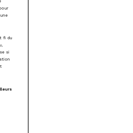
e
pour
 une
t fi du
u,
se si
stion
t
lleurs