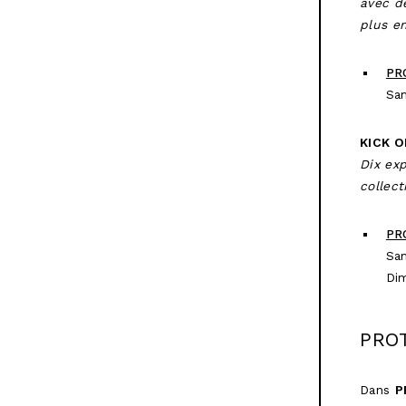
avec d
plus e
PR
Sa
KICK O
Dix ex
collect
PR
Sa
Di
PRO
Dans
P