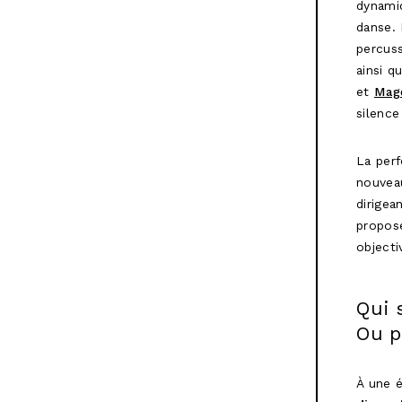
dynamiq
danse.
percus
ainsi q
et
Magd
silence
La per
nouveau
dirigea
propose
objectiv
Qui 
Ou p
À une é