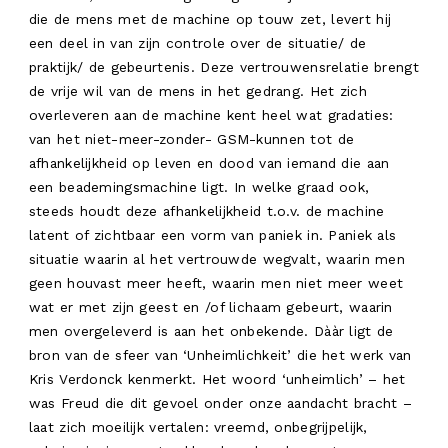
INFO
die de mens met de machine op touw zet, levert hij
een deel in van zijn controle over de situatie/ de
WORK
praktijk/ de gebeurtenis. Deze vertrouwensrelatie brengt
RESIDENTIE
de vrije wil van de mens in het gedrang. Het zich
overleveren aan de machine kent heel wat gradaties:
AGENDA
van het niet-meer-zonder- GSM-kunnen tot de
afhankelijkheid op leven en dood van iemand die aan
NL
een beademingsmachine ligt. In welke graad ook,
steeds houdt deze afhankelijkheid t.o.v. de machine
latent of zichtbaar een vorm van paniek in. Paniek als
situatie waarin al het vertrouwde wegvalt, waarin men
geen houvast meer heeft, waarin men niet meer weet
wat er met zijn geest en /of lichaam gebeurt, waarin
men overgeleverd is aan het onbekende. Dààr ligt de
bron van de sfeer van ‘Unheimlichkeit’ die het werk van
Kris Verdonck kenmerkt. Het woord ‘unheimlich’ – het
was Freud die dit gevoel onder onze aandacht bracht –
laat zich moeilijk vertalen: vreemd, onbegrijpelijk,