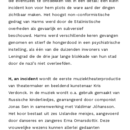
die eventueel te ontdekken viel in een detail: een klein
incident kon voor hem plots de ware aard der dingen
zichtbaar maken. Het hoogst non-conformistische
gedrag van Harms werd door de Stalinistische
overheden als gevaarlijk en subversief
beschouwd. Harms werd verschillende keren gevangen
genomen en stierf de hongerdood in een psychiatrische
instelling, als één van die duizenden inwoners van
Leningrad die de drie jaar lange blokkade van hun stad
door de nazi’s niet overleefden.
H, an incident
wordt de eerste muziektheaterproductie
van theatermaker en beeldend kunstenaar Kris
Verdonck. In de muziek wordt o.a. gebruik gemaakt van
Russische kinderliedjes, gearrangeerd door componist
Jonas Sen in samenwerking met Valdimar Jóhansson.
Het koor bestaat uit zes IJslandse meisjes, aangevoerd
INFO
door danseres en zangeres Erna Omarsdottir. Deze
WORK
vrouwelijke wezens kunnen allerlei gedaanten