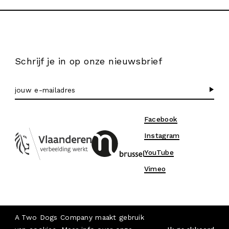
Schrijf je in op onze nieuwsbrief
Facebook
Instagram
YouTube
Vimeo
© 2026 A Two Dogs Company
A Two Dogs Company maakt gebruik
Privacy & Cookies