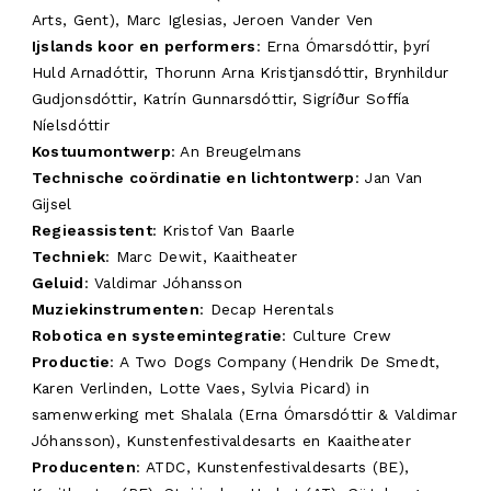
Arts, Gent), Marc Iglesias, Jeroen Vander Ven
Ijslands koor en performers
: Erna Ómarsdóttir, þyrí
Huld Arnadóttir, Thorunn Arna Kristjansdóttir, Brynhildur
Gudjonsdóttir, Katrín Gunnarsdóttir, Sigríður Soffía
Níelsdóttir
Kostuumontwerp
: An Breugelmans
Technische coördinatie en lichtontwerp
: Jan Van
Gijsel
Regieassistent
: Kristof Van Baarle
Techniek
: Marc Dewit, Kaaitheater
Geluid
: Valdimar Jóhansson
Muziekinstrumenten
: Decap Herentals
Robotica en systeemintegratie
: Culture Crew
Productie
: A Two Dogs Company (Hendrik De Smedt,
Karen Verlinden, Lotte Vaes, Sylvia Picard) in
samenwerking met Shalala (Erna Ómarsdóttir & Valdimar
Jóhansson), Kunstenfestivaldesarts en Kaaitheater
Producenten
: ATDC, Kunstenfestivaldesarts (BE),