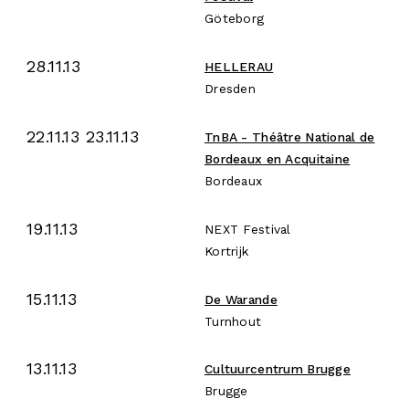
Göteborg
28.11.13
HELLERAU
Dresden
22.11.13 23.11.13
TnBA - Théâtre National de
Bordeaux en Acquitaine
Bordeaux
19.11.13
NEXT Festival
Kortrijk
15.11.13
De Warande
Turnhout
13.11.13
Cultuurcentrum Brugge
Brugge