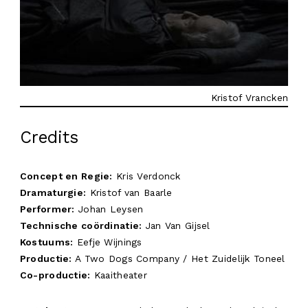
Kristof Vrancken
Credits
Concept en Regi
e:
Kris Verdonck
Dramaturgi
e:
Kristof van Baarle
Perform
er:
Johan Leysen
Technische coördinatie:
Jan Van Gijsel
Kostuums:
Eefje Wijnings
Productie:
A Two Dogs Company / Het Zuidelijk Toneel
Co-productie:
Kaaitheater