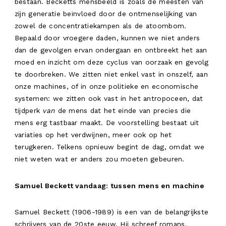
bestaan. Becketts mensbeeld is zoals de meesten van
zijn generatie beïnvloed door de ontmenselijking van
zowel de concentratiekampen als de atoombom.
Bepaald door vroegere daden, kunnen we niet anders
INFO
dan de gevolgen ervan ondergaan en ontbreekt het aan
moed en inzicht om deze cyclus van oorzaak en gevolg
WORK
te doorbreken. We zitten niet enkel vast in onszelf, aan
onze machines, of in onze politieke en economische
RESIDENTIE
systemen: we zitten ook vast in het antropoceen, dat
AGENDA
tijdperk
van
de mens dat het einde van precies die
mens erg tastbaar maakt. De voorstelling bestaat uit
NL
variaties op het verdwijnen, meer ook op het
terugkeren. Telkens opnieuw begint de dag, omdat we
niet weten wat er anders zou moeten gebeuren.
Samuel Beckett vandaag: tussen mens en machine
Samuel Beckett (1906-1989) is een van de belangrijkste
schrijvers van de 20ste eeuw. Hij schreef romans,