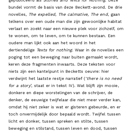
bundel vormt de basis van deze Beckett-avond. De drie
novelles,
The expelled, The calmative, The end
, gaan
telkens over een oude man die zijn gewoonlijke habitat
verlaat en zoekt naar een nieuwe plek voor zichzelf, om
te wonen, om te leven, om te kunnen bestaan. Een
oudere man lijkt ook aan het woord in het
dertiendelige
Texts for nothing
. Waar in de novelles een
poging tot een beweging naar buiten gemaakt wordt,
keren deze fragmenten inwaarts. Deze teksten voor
niets zijn een kantelpunt in Becketts oeuvre: hier
verdwijnt het laatste restje narratief (
‘there is no need
for a story
’, staat er in tekst IV). Wat blijft zijn mooie,
donkere en diepe worstelingen van de schrijver, de
denker, de eeuwige twijfelaar die niet meer verder kan,
omdat hij niet zeker is wat er gisteren gebeurde, en er
toch onvermijdelijk door bepaald wordt. Twijfel tussen
licht en donker, tussen spreken en stilte, tussen
beweging en stilstand, tussen leven en dood, tussen