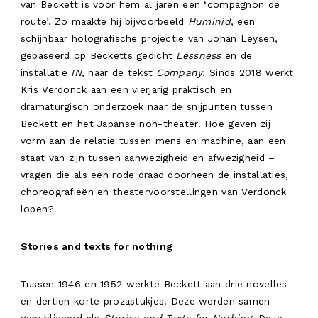
van Beckett is voor hem al jaren een ‘compagnon de
route’. Zo maakte hij bijvoorbeeld
Huminid
, een
schijnbaar holografische projectie van Johan Leysen,
gebaseerd op Becketts gedicht
Lessness
en de
installatie
IN
, naar de tekst
Company
. Sinds 2018 werkt
Kris Verdonck aan een vierjarig praktisch en
dramaturgisch onderzoek naar de snijpunten tussen
Beckett en het Japanse noh-theater. Hoe geven zij
vorm aan de relatie tussen mens en machine, aan een
staat van zijn tussen aanwezigheid en afwezigheid –
vragen die als een rode draad doorheen de installaties,
choreografieën en theatervoorstellingen van Verdonck
lopen?
Stories and texts for nothing
Tussen 1946 en 1952 werkte Beckett aan drie novelles
en dertien korte prozastukjes. Deze werden samen
gepubliceerd als
Stories and Texts for Nothing
. Deze