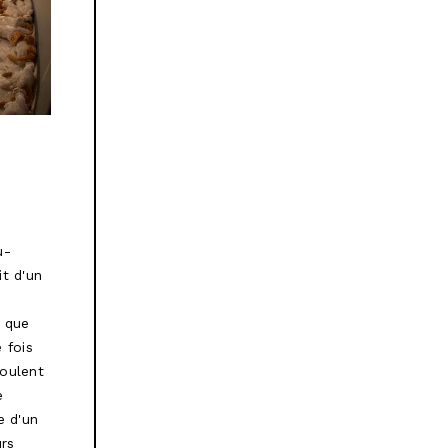
u-
it d'un
n
s que
 fois
roulent
e
e d'un
rs