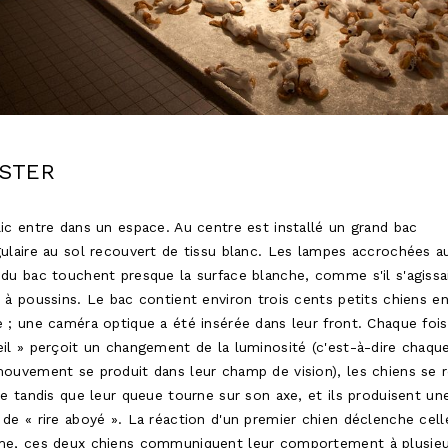
STER
ic entre dans un espace. Au centre est installé un grand bac
ulaire au sol recouvert de tissu blanc. Les lampes accrochées a
du bac touchent presque la surface blanche, comme s'il s'agissa
 à poussins. Le bac contient environ trois cents petits chiens e
 ; une caméra optique a été insérée dans leur front. Chaque foi
il » perçoit un changement de la luminosité (c'est-à-dire chaque
ouvement se produit dans leur champ de vision), les chiens se 
re tandis que leur queue tourne sur son axe, et ils produisent un
de « rire aboyé ». La réaction d'un premier chien déclenche cell
me, ces deux chiens communiquent leur comportement à plusieu