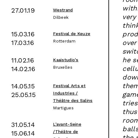
with
27.01.19
Westrand
very
Dilbeek
thin
15.03.16
prod
Festival de Keuze
Rotterdam
17.03.16
over
swit
he s
11.02.16
Kaaistudio's
Bruxelles
cell
14.02.16
down
them
14.05.15
Festival Arts et
game
Industries /
25.05.15
Théâtre des Salins
trie
Martigues
thus
room.
31.05.14
L'avant-Seine
balls
/Théâtre de
15.06.14
the 