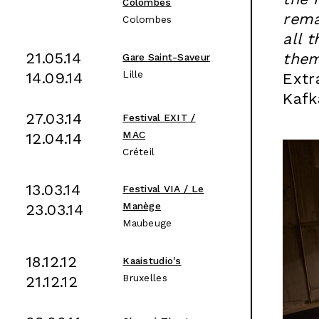
Colombes
rema
Colombes
all 
21.05.14
them
Gare Saint-Saveur
Lille
14.09.14
Extr
Kaf
27.03.14
Festival EXIT /
MAC
12.04.14
Créteil
13.03.14
Festival VIA / Le
Manège
23.03.14
Maubeuge
18.12.12
Kaaistudio's
Bruxelles
21.12.12