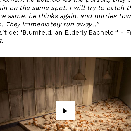
in on the same spot. I will try to catch 
the same, he thinks again, and hurries to
. They immediately run away…”
ait de: ‘Blumfeld, an Elderly Bachelor’ - 
ka