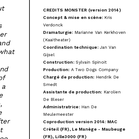
ut
CREDITS MONSTER (version 2014)
Concept & mise en scène:
Kris
s
Verdonck
Dramaturgie:
Marianne Van Kerkhoven
er
(Kaaitheater)
and
Coordination technique:
Jan Van
 what
Gijsel
Construction:
Sylvain Spinoit
and
Production:
A Two Dogs Company
of
Chargé de production:
Hendrik De
Smedt
 a
Assistante de production:
Karolien
e
De Bleser
,
Administratrice:
Han De
e
Meulemeester
fter
Coproduction version 2014:
MAC
t
Créteil (FR), Le Manège - Maubeuge
(FR), Lille3000 (FR)
too