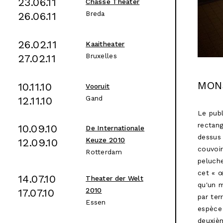
23.06.11
Chassé Theater
Breda
26.06.11
26.02.11
Kaaitheater
Bruxelles
27.02.11
MON
10.11.10
Vooruit
Gand
12.11.10
Le publ
rectang
10.09.10
De Internationale
dessus 
Keuze 2010
12.09.10
couvoir
Rotterdam
peluche
cet « œ
14.07.10
Theater der Welt
qu'un m
2010
17.07.10
par ter
Essen
espèce 
deuxiè