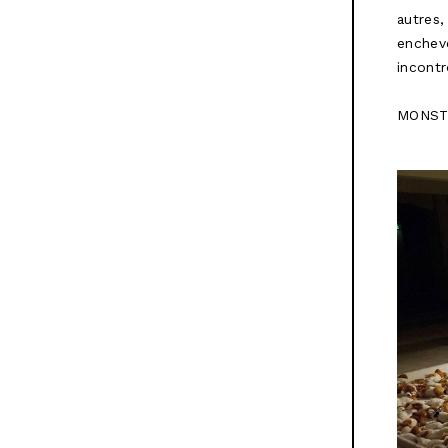
autres,
enchevê
incontr
MONSTER