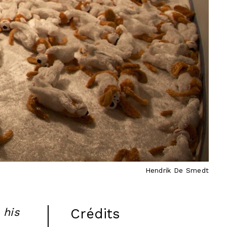
Hendrik De Smedt
 his
Crédits