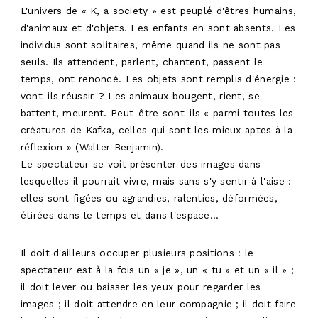
PRODUCTIONS
L'univers de « K, a society » est peuplé d'êtres humains,
d'animaux et d'objets. Les enfants en sont absents. Les
RESIDENCE
individus sont solitaires, même quand ils ne sont pas
AGENDA
seuls. Ils attendent, parlent, chantent, passent le
temps, ont renoncé. Les objets sont remplis d'énergie :
FR
vont-ils réussir ? Les animaux bougent, rient, se
battent, meurent. Peut-être sont-ils « parmi toutes les
créatures de Kafka, celles qui sont les mieux aptes à la
réflexion » (Walter Benjamin).
Le spectateur se voit présenter des images dans
lesquelles il pourrait vivre, mais sans s'y sentir à l'aise :
elles sont figées ou agrandies, ralenties, déformées,
étirées dans le temps et dans l'espace…
Il doit d'ailleurs occuper plusieurs positions : le
spectateur est à la fois un « je », un « tu » et un « il » ;
il doit lever ou baisser les yeux pour regarder les
images ; il doit attendre en leur compagnie ; il doit faire