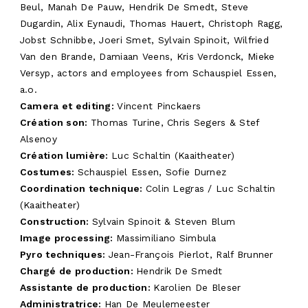
Beul, Manah De Pauw, Hendrik De Smedt, Steve
Dugardin, Alix Eynaudi, Thomas Hauert, Christoph Ragg,
Jobst Schnibbe, Joeri Smet, Sylvain Spinoit, Wilfried
Van den Brande, Damiaan Veens, Kris Verdonck, Mieke
Versyp, actors and employees from Schauspiel Essen,
a.o.
Camera et editing
:
Vincent Pinckaers
Création son:
Thomas Turine, Chris Segers & Stef
Alsenoy
Création lumière:
Luc Schaltin (Kaaitheater)
Costumes
:
Schauspiel Essen, Sofie Durnez
Coordination technique:
Colin Legras / Luc Schaltin
(Kaaitheater)
Construction
:
Sylvain Spinoit & Steven Blum
Image processing
:
Massimiliano Simbula
Pyro techniques
:
Jean-François Pierlot, Ralf Brunner
Chargé de production
:
Hendrik De Smedt
Assistante de production:
Karolien De Bleser
Administratrice
:
Han De Meulemeester