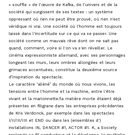
« souffle » de l'œuvre de Kafka, de l'univers et de la
société qui surgissent de ses textes : un système
oppressant où rien ne peut être prouvé, où rien n'est
véridique ni vrai. Une société où l'homme est toujours
laissé dans l'incertitude sur ce qui va se passer. Une
société comme un mauvais rêve dont on ne sait pas
quand, comment, voire si l'on va s'en réveiller. Le
cinéma expressionniste allemand, avec ses personnages
longeant les murs, leurs ombres allongées et leurs
grimaces accentuées, constitue la deuxième source
d’inspiration du spectacle.
Le caractère ‘aliéné’ du monde où nous vivons, les
tensions entre l'homme et la machine, entre l'être
vivant et la marionnette/la matière morte étaient déjà
présentes en filigrane dans les entreprises précédentes
de Kris Verdonck, par exemple dans les spectacles
I/II/III/IIII et END ou dans les (ensembles d')
installations IN, DANCER #1, ACTOR #1. K, a Society
prolonge ce fil conducteur et le développe, le multiplie,