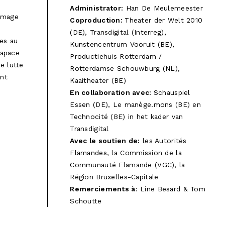
Administrator:
Han De Meulemeester
'image
Coproduction:
Theater der Welt 2010
e
(DE), Transdigital (Interreg),
tes au
Kunstencentrum Vooruit (BE),
rapace
Productiehuis Rotterdam /
ne lutte
Rotterdamse Schouwburg (NL),
ent
Kaaitheater (BE)
En collaboration avec:
Schauspiel
Essen (DE), Le manège.mons (BE) en
Technocité (BE) in het kader van
Transdigital
Avec le soutien de:
les Autorités
Flamandes, la Commission de la
Communauté Flamande (VGC), la
Région Bruxelles-Capitale
Remerciements à
: Line Besard & Tom
Schoutte