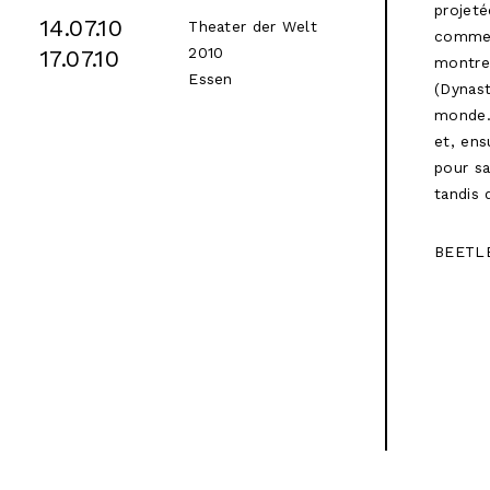
projeté
14.07.10
Theater der Welt
commenc
2010
17.07.10
montre
Essen
(Dynast
monde. 
et, ens
pour sa
tandis 
BEETLE 