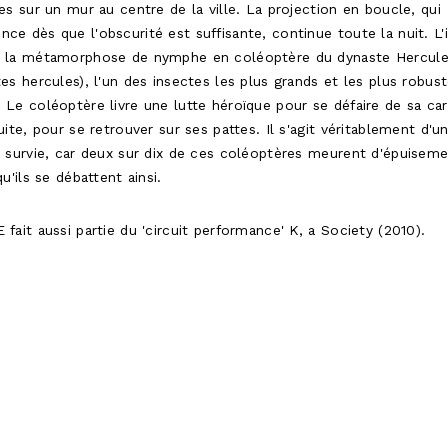
es sur un mur au centre de la ville. La projection en boucle, qui
e dès que l'obscurité est suffisante, continue toute la nuit. L
 la métamorphose de nymphe en coléoptère du dynaste Hercul
es hercules), l'un des insectes les plus grands et les plus robus
Le coléoptère livre une lutte héroïque pour se défaire de sa ca
uite, pour se retrouver sur ses pattes. Il s'agit véritablement d'u
 survie, car deux sur dix de ces coléoptères meurent d'épuisem
qu'ils se débattent ainsi.
fait aussi partie du 'circuit performance' K, a Society (2010).