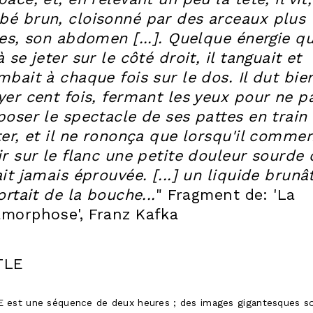
é brun, cloisonné par des arceaux plus
des, son abdomen [...]. Quelque énergie qu'
 se jeter sur le côté droit, il tanguait et
mbait à chaque fois sur le dos. Il dut bie
yer cent fois, fermant les yeux pour ne p
poser le spectacle de ses pattes en train
ter, et il ne rononça que lorsqu'il comme
ir sur le flanc une petite douleur sourde q
ait jamais éprouvée. [...] un liquide brunâ
ortait de la bouche...
" Fragment de: 'La
morphose', Franz Kafka
TLE
 est une séquence de deux heures ; des images gigantesques s