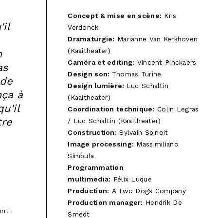
Concept & mise en scène:
Kris
il
Verdonck
Dramaturgie:
Marianne Van Kerkhoven
(Kaaitheater)
n
Caméra et editing:
Vincent Pinckaers
as
Design son:
Thomas Turine
 de
Design lumière:
Luc Schaltin
nça à
(Kaaitheater)
u'il
Coordination technique:
Colin Legras
tre
/ Luc Schaltin (Kaaitheater)
Construction:
Sylvain Spinoit
Image processing:
Massimiliano
Simbula
Programmation
m
ultimedia
:
Félix Luque
Production:
A Two Dogs Company
Production manager:
Hendrik De
ont
Smedt