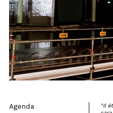
Agenda
"Il 
carap