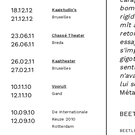
bomb
18.12.12
Kaaistudio's
rigi
Bruxelles
21.12.12
mît à
reto
23.06.11
Chassé Theater
essa
Breda
26.06.11
s'im
gigo
26.02.11
Kaaitheater
sent
Bruxelles
27.02.11
n'av
lui s
10.11.10
Vooruit
Méta
Gand
12.11.10
10.09.10
De Internationale
BEE
Keuze 2010
12.09.10
Rotterdam
BEETLE