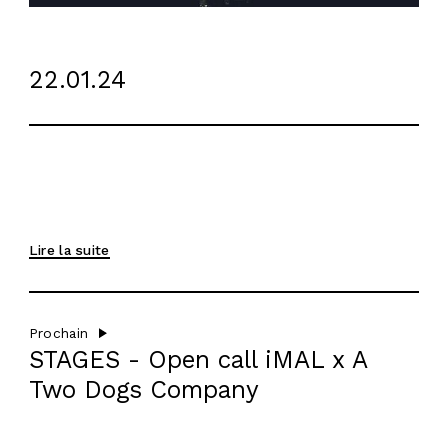
22.01.24
INFOS
Lire la suite
PRODUCTIONS
RESIDENCE
Prochain
STAGES - Open call iMAL x A
AGENDA
Two Dogs Company
FR